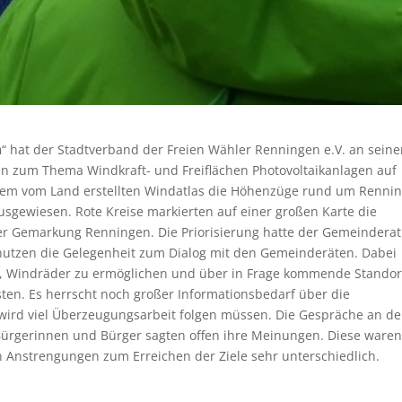
n
“ hat der Stadtverband der Freien Wähler Renningen e.V. an sein
en zum Thema Windkraft- und Freiflächen Photovoltaikanlagen auf
 dem vom Land erstellten Windatlas die Höhenzüge rund um Renni
ausgewiesen. Rote Kreise markierten auf einer großen Karte die
er Gemarkung Renningen. Die Priorisierung hatte der Gemeinderat
r nutzen die Gelegenheit zum Dialog mit den Gemeinderäten. Dabei
el, Windräder zu ermöglichen und über in Frage kommende Standor
en. Es herrscht noch großer Informationsbedarf über die
ird viel Überzeugungsarbeit folgen müssen. Die Gespräche an de
e Bürgerinnen und Bürger sagten offen ihre Meinungen. Diese ware
 Anstrengungen zum Erreichen der Ziele sehr unterschiedlich.