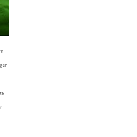
em
ngen
te
r
n