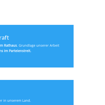
raft
dem Rathaus
. Grundlage unserer Arbeit
hs im Parteienstreit.
r in unserem Land.